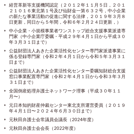
経営革新等支援機関認定（２０１２年１１月５日，２０１
２１０１６東北第１号及び仙財金一第６３２号，中小企業
の新たな事業活動の促進に関する法律，２０１９年３月８
日更新，同日から５年間，令和６年２月２４日更新，）
中小企業・小規模事業者ワンストップ総合支援事業派遣専
門家（中小企業庁委嘱・平成２９年４月１日から平成３０
年３月３１日まで）
公益財団法人あきた企業活性化センター専門家派遣事業に
係る登録専門家（令和２年４月１日から令和５年３月３１
日まで）
公益財団法人あきた企業活性化センター委嘱知財総合支援
窓口事業配置専門家（令和２年４月１日から令和３年３月
３１日まで）
全国倒産処理弁護士ネットワーク理事（平成３０年１１
月〜）
元日本知的財産仲裁センター東北支所運営委員（２０１９
年４月１日〜２０２４年６月３０日まで）
元秋田弁護士会常議員会議長（2024年度）
元秋田弁護士会会長（2022年度）