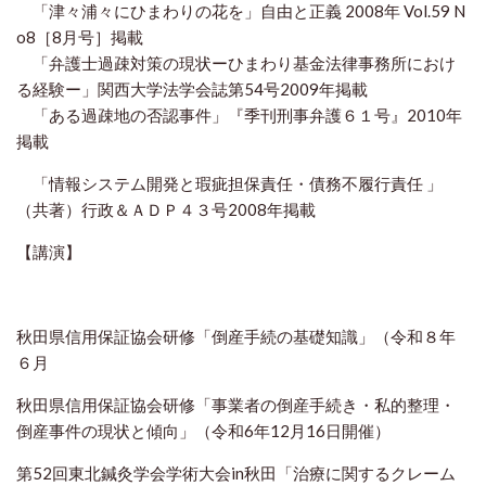
「津々浦々にひまわりの花を」自由と正義 2008年 Vol.59 N
o8［8月号］掲載
「弁護士過疎対策の現状ーひまわり基金法律事務所におけ
る経験ー」関西大学法学会誌第54号2009年掲載
「ある過疎地の否認事件」『季刊刑事弁護６１号』2010年
掲載
「情報システム開発と瑕疵担保責任・債務不履行責任 」
（共著）行政＆ＡＤＰ４３号2008年掲載
【講演】
秋田県信用保証協会研修「倒産手続の基礎知識」（令和８年
６月
秋田県信用保証協会研修「事業者の倒産手続き・私的整理・
倒産事件の現状と傾向」（令和6年12月16日開催）
第52回東北鍼灸学会学術大会in秋田「治療に関するクレーム